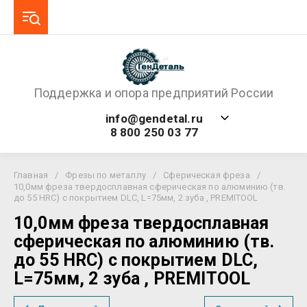
Поддержка и опора предприятий России
info@gendetal.ru
8 800 250 03 77
Главная
/
Фрезы по металлу
/
Сферическая фреза
/
10,0мм фреза твердосплавная сферическая по алюминию (тв.
до 55 HRC) с покрытием DLC, L=75мм, 2 зуба , PREMITOOL
10,0мм фреза твердосплавная
сферическая по алюминию (тв.
до 55 HRC) с покрытием DLC,
L=75мм, 2 зуба , PREMITOOL