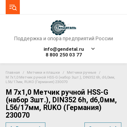
Поддержка и опора предприятий России
info@gendetal.ru
8 800 250 03 77
Главная
/
Метчики и плашки
/
Метчики ручные
/
М 7х1,0 Метчик ручной HSS-G (набор 3шт.), DIN352 6h, d6,0мм,
L56/17мм, RUKO (Германия) 230070
М 7х1,0 Метчик ручной HSS-G
(набор 3шт.), DIN352 6h, d6,0мм,
L56/17мм, RUKO (Германия)
230070