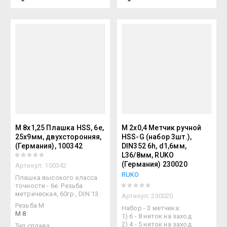
M 8x1,25 Плашка HSS, 6e,
М 2х0,4 Метчик ручной
25x9мм, двухсторонняя,
HSS-G (набор 3шт.),
(Германия), 100342
DIN352 6h, d1,6мм,
L36/8мм, RUKO
(Германия) 230020
Артикул:
100342
RUKO
Плашка высокого класса
точности - 6e. Резьба
метрическая, 60гр., DIN 13.
Артикул:
230020
Резьба М
Набор - 3 метчика:
M 8
1) 6 - 8 ниток на заход
2) 4 - 5 ниток на заход
Тип сплава