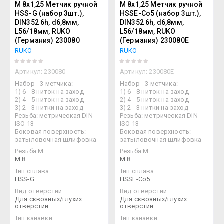
М 8х1,25 Метчик ручной
М 8х1,25 Метчик ручной
HSS-G (набор 3шт.),
HSSE-Co5 (набор 3шт.),
DIN352 6h, d6,8мм,
DIN352 6h, d6,8мм,
L56/18мм, RUKO
L56/18мм, RUKO
(Германия) 230080
(Германия) 230080E
RUKO
RUKO
Артикул:
230080
Артикул:
230080E
Набор - 3 метчика:
Набор - 3 метчика:
1) 6 - 8 ниток на заход
1) 6 - 8 ниток на заход
2) 4 - 5 ниток на заход
2) 4 - 5 ниток на заход
3) 2 - 3 нитки на заход
3) 2 - 3 нитки на заход
Резьба: метрическая DIN
Резьба: метрическая DIN
ISO 13
ISO 13
Боковая поверхность:
Боковая поверхность:
затыловочная шлифовка
затыловочная шлифовка
Резьба М
Резьба М
M 8
M 8
Тип сплава
Тип сплава
HSS-G
HSSE-Co5
Вид отверстий
Вид отверстий
Для сквозных/глухих
Для сквозных/глухих
отверстий
отверстий
Тип канавки
Тип канавки