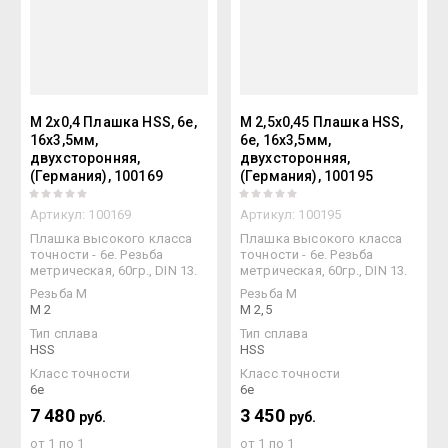
M 2x0,4 Плашка HSS, 6e,
M 2,5x0,45 Плашка HSS,
16x3,5мм,
6e, 16x3,5мм,
двухсторонняя,
двухсторонняя,
(Германия), 100169
(Германия), 100195
Артикул:
100169
Артикул:
100195
Плашка высокого класса
Плашка высокого класса
точности - 6e. Резьба
точности - 6e. Резьба
метрическая, 60гр., DIN 13.
метрическая, 60гр., DIN 13.
Резьба М
Резьба М
M 2
M 2,5
Тип сплава
Тип сплава
HSS
HSS
Класс точности
Класс точности
6e
6e
7 480
3 450
руб.
руб.
от 1 по 1
от 1 по 1