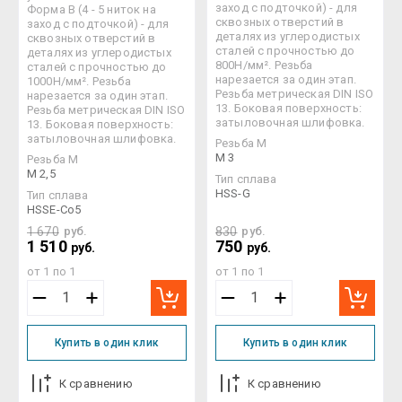
заход с подточкой) - для
Форма В (4 - 5 ниток на
сквозных отверстий в
заход с подточкой) - для
деталях из углеродистых
сквозных отверстий в
сталей с прочностью до
деталях из углеродистых
800Н/мм². Резьба
сталей с прочностью до
нарезается за один этап.
1000Н/мм². Резьба
Резьба метрическая DIN ISO
нарезается за один этап.
13. Боковая поверхность:
Резьба метрическая DIN ISO
затыловочная шлифовка.
13. Боковая поверхность:
затыловочная шлифовка.
Резьба М
M 3
Резьба М
M 2,5
Тип сплава
HSS-G
Тип сплава
HSSE-Co5
1 670
руб.
830
руб.
1 510
750
руб.
руб.
от 1 по 1
от 1 по 1
Купить в один клик
Купить в один клик
К сравнению
К сравнению