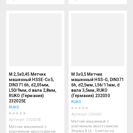
М 2,5х0,45 Метчик
М 3х0,5 Метчик
машинный HSSE-Co5,
машинный HSS-G, DIN371
DIN371 6h, d2,05мм,
6h, d2,5мм, L56/11мм, d
L50/9мм, d вала 2,8мм,
вала 3,5мм, RUKO
RUKO (Германия)
(Германия) 232030
232025E
RUKO
RUKO
Артикул:
232030
Артикул:
232025E
Метчик машинный с
усиленным хвостовиком.
Метчик машинный с
Форма В (4 - 5 ниток на
усиленным хвостовиком.