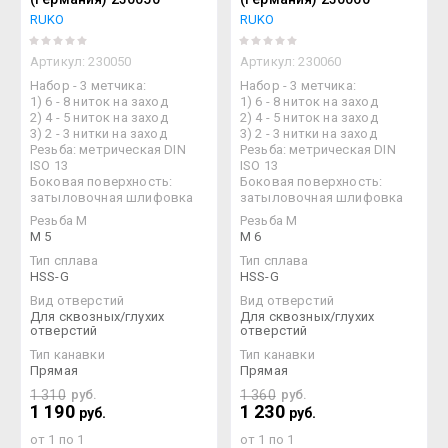
RUKO
RUKO
Артикул:
230050
Артикул:
230060
Набор - 3 метчика:
Набор - 3 метчика:
1) 6 - 8 ниток на заход
1) 6 - 8 ниток на заход
2) 4 - 5 ниток на заход
2) 4 - 5 ниток на заход
3) 2 - 3 нитки на заход
3) 2 - 3 нитки на заход
Резьба: метрическая DIN
Резьба: метрическая DIN
ISO 13
ISO 13
Боковая поверхность:
Боковая поверхность:
затыловочная шлифовка
затыловочная шлифовка
Резьба М
Резьба М
M 5
M 6
Тип сплава
Тип сплава
HSS-G
HSS-G
Вид отверстий
Вид отверстий
Для сквозных/глухих
Для сквозных/глухих
отверстий
отверстий
Тип канавки
Тип канавки
Прямая
Прямая
1 310
руб.
1 360
руб.
1 190
1 230
руб.
руб.
от 1 по 1
от 1 по 1