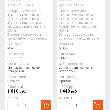
Артикул:
230040E
Артикул:
230045
Набор - 3 метчика:
Набор - 3 метчика:
1) 6 - 8 ниток на заход
1) 6 - 8 ниток на заход
2) 4 - 5 ниток на заход
2) 4 - 5 ниток на заход
3) 2 - 3 нитки на заход
3) 2 - 3 нитки на заход
Резьба: метрическая DIN
Резьба: метрическая DIN
ISO 13
ISO 13
Боковая поверхность:
Боковая поверхность:
затыловочная шлифовка
затыловочная шлифовка
Резьба М
Резьба М
M 4
M 4,5
Тип сплава
Тип сплава
HSSE-Co5
HSS-G
Вид отверстий
Вид отверстий
Для сквозных/глухих
Для сквозных/глухих
отверстий
отверстий
Тип канавки
Тип канавки
Прямая
Прямая
2 000
руб.
1 590
руб.
1 810
1 440
руб.
руб.
от 1 по 1
от 1 по 1