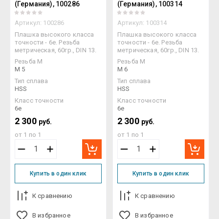
(Германия), 100286
(Германия), 100314
Артикул:
100286
Артикул:
100314
Плашка высокого класса
Плашка высокого класса
точности - 6e. Резьба
точности - 6e. Резьба
метрическая, 60гр., DIN 13.
метрическая, 60гр., DIN 13.
Резьба М
Резьба М
M 5
M 6
Тип сплава
Тип сплава
HSS
HSS
Класс точности
Класс точности
6e
6e
2 300
2 300
руб.
руб.
от 1 по 1
от 1 по 1
Купить в один клик
Купить в один клик
К сравнению
К сравнению
В избранное
В избранное