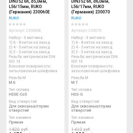
DIN352 6h, d5,0мм,
DIN352 6h, d6,0мм,
L56/15мм, RUKO
L56/17мм, RUKO
(Германия) 230060E
(Германия) 230070
RUKO
RUKO
Артикул:
230060E
Артикул:
230070
Набор - 3 метчика:
Набор - 3 метчика:
1) 6 - 8 ниток на заход
1) 6 - 8 ниток на заход
2) 4 - 5 ниток на заход
2) 4 - 5 ниток на заход
3) 2 - 3 нитки на заход
3) 2 - 3 нитки на заход
Резьба: метрическая DIN
Резьба: метрическая DIN
ISO 13
ISO 13
Боковая поверхность:
Боковая поверхность:
затыловочная шлифовка
затыловочная шлифовка
Резьба М
Резьба М
M 6
M 7
Тип сплава
Тип сплава
HSSE-Co5
HSS-G
Вид отверстий
Вид отверстий
Для сквозных/глухих
Для сквозных/глухих
отверстий
отверстий
Тип канавки
Тип канавки
Прямая
Прямая
1 820
руб.
1 410
руб.