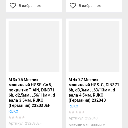
В избранное
В избранное
М 3х0,5 Метчик
М 4х0,7 Метчик
машинный HSSE-Co5,
машинный HSS-G, DIN371
покрытие TiAlN, DIN371
6h, d3,3мм, L63/13мм, d
6h, d2,5мм, L56/11мм, d
вала 4,5мм, RUKO
вала 3,5мм, RUKO
(Германия) 232040
(Германия) 232030EF
RUKO
RUKO
Артикул:
232040
Артикул:
232030EF
Метчик машинный с