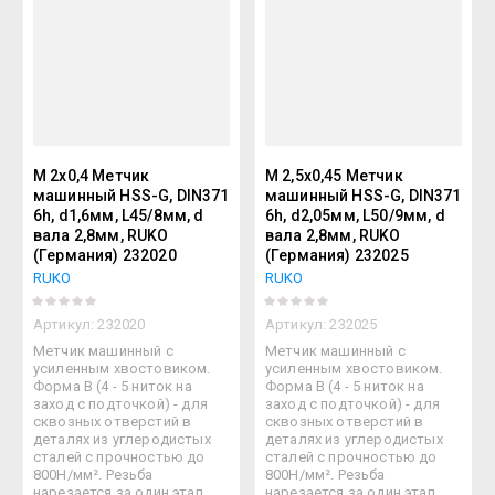
М 2х0,4 Метчик
М 2,5х0,45 Метчик
машинный HSS-G, DIN371
машинный HSS-G, DIN371
6h, d1,6мм, L45/8мм, d
6h, d2,05мм, L50/9мм, d
вала 2,8мм, RUKO
вала 2,8мм, RUKO
(Германия) 232020
(Германия) 232025
RUKO
RUKO
Артикул:
232020
Артикул:
232025
Метчик машинный с
Метчик машинный с
усиленным хвостовиком.
усиленным хвостовиком.
Форма В (4 - 5 ниток на
Форма В (4 - 5 ниток на
заход с подточкой) - для
заход с подточкой) - для
сквозных отверстий в
сквозных отверстий в
деталях из углеродистых
деталях из углеродистых
сталей с прочностью до
сталей с прочностью до
800Н/мм². Резьба
800Н/мм². Резьба
нарезается за один этап.
нарезается за один этап.