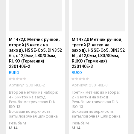
М 14х2,0 Метчик ручной,
М 14х2,0 Метчик ручной,
второй (5 ниток на
третий (3 нитки на
заход), HSSE-Co5, DIN352
заход), HSSE-Co5, DIN352
6h, d12,0мм, L80/30мм,
6h, d12,0мм, L80/30мм,
RUKO (Германия)
RUKO (Германия)
230140E-2
230140E-3
RUKO
RUKO
Артикул:
230140E-2
Артикул:
230140E-3
Второй метчик из набора:
Третий метчик из набора:
4 - 5 ниток на заход
2 - 3 нитки на заход
Резьба: метрическая DIN
Резьба: метрическая DIN
ISO 13
ISO 13
Боковая поверхность:
Боковая поверхность:
затыловочная шлифовка
затыловочная шлифовка
Резьба М
Резьба М
М 14
М 14