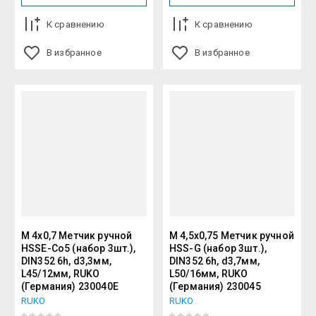
К сравнению
К сравнению
В избранное
В избранное
М 4х0,7 Метчик ручной
М 4,5х0,75 Метчик ручной
HSSE-Co5 (набор 3шт.),
HSS-G (набор 3шт.),
DIN352 6h, d3,3мм,
DIN352 6h, d3,7мм,
L45/12мм, RUKO
L50/16мм, RUKO
(Германия) 230040E
(Германия) 230045
RUKO
RUKO