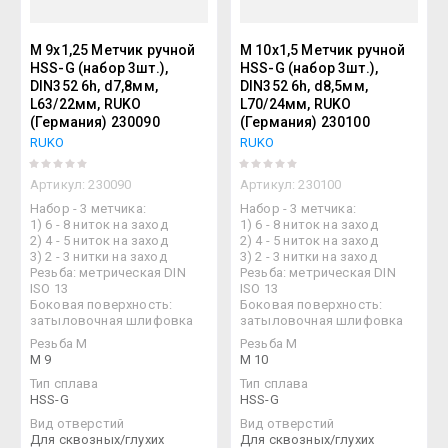
М 9х1,25 Метчик ручной
М 10х1,5 Метчик ручной
HSS-G (набор 3шт.),
HSS-G (набор 3шт.),
DIN352 6h, d7,8мм,
DIN352 6h, d8,5мм,
L63/22мм, RUKO
L70/24мм, RUKO
(Германия) 230090
(Германия) 230100
RUKO
RUKO
Артикул:
230090
Артикул:
230100
Набор - 3 метчика:
Набор - 3 метчика:
1) 6 - 8 ниток на заход
1) 6 - 8 ниток на заход
2) 4 - 5 ниток на заход
2) 4 - 5 ниток на заход
3) 2 - 3 нитки на заход
3) 2 - 3 нитки на заход
Резьба: метрическая DIN
Резьба: метрическая DIN
ISO 13
ISO 13
Боковая поверхность:
Боковая поверхность:
затыловочная шлифовка
затыловочная шлифовка
Резьба М
Резьба М
M 9
M 10
Тип сплава
Тип сплава
HSS-G
HSS-G
Вид отверстий
Вид отверстий
Для сквозных/глухих
Для сквозных/глухих