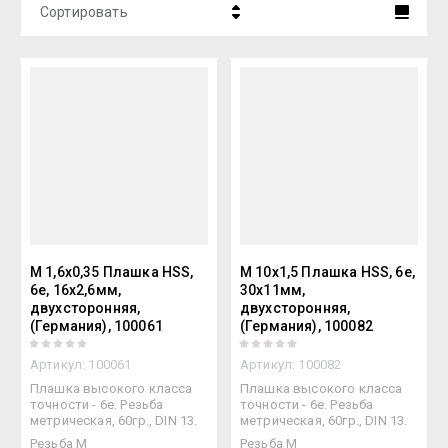
Сортировать
Цена - убывание
Цена - возрастание
Название - Я-А
Название - А-Я
M 1,6x0,35 Плашка HSS,
M 10x1,5 Плашка HSS, 6e,
6e, 16x2,6мм,
30x11мм,
двухсторонняя,
двухсторонняя,
(Германия), 100061
(Германия), 100082
Артикул:
100061
Артикул:
100082
Плашка высокого класса
Плашка высокого класса
точности - 6e. Резьба
точности - 6e. Резьба
метрическая, 60гр., DIN 13.
метрическая, 60гр., DIN 13.
Резьба М
Резьба М