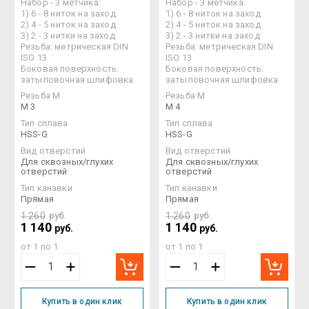
Набор - 3 метчика:
Набор - 3 метчика:
1) 6 - 8 ниток на заход
1) 6 - 8 ниток на заход
2) 4 - 5 ниток на заход
2) 4 - 5 ниток на заход
3) 2 - 3 нитки на заход
3) 2 - 3 нитки на заход
Резьба: метрическая DIN
Резьба: метрическая DIN
ISO 13
ISO 13
Боковая поверхность:
Боковая поверхность:
затыловочная шлифовка
затыловочная шлифовка
Резьба М
Резьба М
M 3
M 4
Тип сплава
Тип сплава
HSS-G
HSS-G
Вид отверстий
Вид отверстий
Для сквозных/глухих
Для сквозных/глухих
отверстий
отверстий
Тип канавки
Тип канавки
Прямая
Прямая
1 260
руб.
1 260
руб.
1 140
1 140
руб.
руб.
от 1 по 1
от 1 по 1
Купить в один клик
Купить в один клик