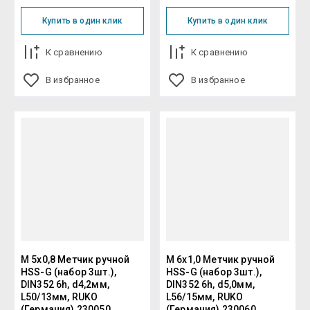
Купить в один клик
Купить в один клик
К сравнению
К сравнению
В избранное
В избранное
М 5х0,8 Метчик ручной
М 6х1,0 Метчик ручной
HSS-G (набор 3шт.),
HSS-G (набор 3шт.),
DIN352 6h, d4,2мм,
DIN352 6h, d5,0мм,
L50/13мм, RUKO
L56/15мм, RUKO
(Германия) 230050
(Германия) 230060