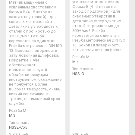
усиленным хвостовиком.
Метчик машинный с
Форма В (4 - 5 ниток на
усиленным хвостовиком.
заход с подточкой) - для
Форма В (4 - 5 ниток на
сквозных отверстий в
заход с подточкой) - для
деталях из углеродистых
сквозных отверстий в
сталей с прочностью до
деталях из углеродистых
800Н/мм². Резьба
сталей с прочностью до
нарезается за один этап.
1200Н/мм². Резьба
Резьба метрическая DIN ISO
нарезается за один этап.
13. Боковая поверхность:
Резьба метрическая DIN ISO
затыловочная шлифовка.
13. Боковая поверхность:
затыловочная шлифовка.
Резьба М
Покрытие TiAlN
M 4
обеспечивает
Тип сплава
возможность сухой
HSS-G
обработки режущим
инструментом, охлаждение
не требуется. Более
высокая твердость, очень
низкий коэффициент
трения, оптимальный срок
службы.
Резьба М
M 3
Тип сплава
HSSE-Co5
2 370
руб.
830
руб.