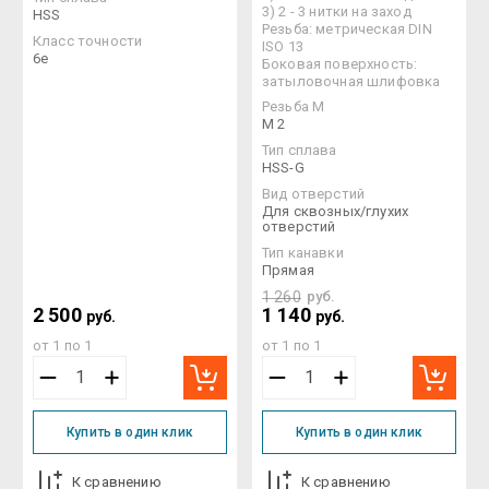
3) 2 - 3 нитки на заход
HSS
Резьба: метрическая DIN
Класс точности
ISO 13
6e
Боковая поверхность:
затыловочная шлифовка
Резьба М
M 2
Тип сплава
HSS-G
Вид отверстий
Для сквозных/глухих
отверстий
Тип канавки
Прямая
1 260
руб.
2 500
1 140
руб.
руб.
от 1 по 1
от 1 по 1
Купить в один клик
Купить в один клик
К сравнению
К сравнению